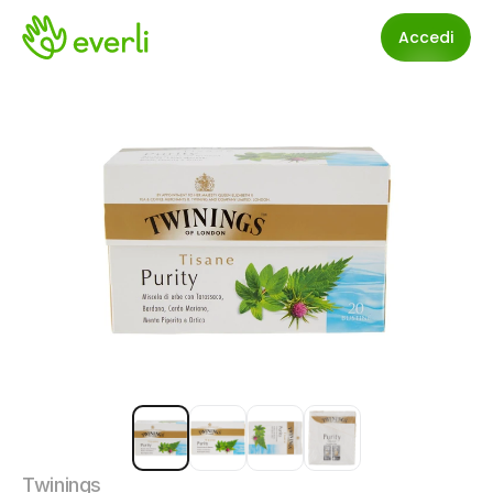
Accedi
Twinings