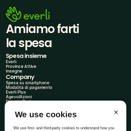
Amiamo farti
la spesa
Spesa insieme
Everli
Province Attive
Insegne
Company
Spesa su smartphone
Modalità di pagamento
Everli Plus
AgevolAzioni
Diventa Partner
Advertise with Us
Everli Shoppers
We use cookies
About Us
Scopri chi siamo
Everli News
We use first- and third-party cookies to understand how you