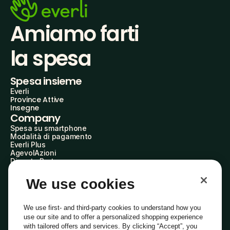
Amiamo farti
la spesa
Spesa insieme
Everli
Province Attive
Insegne
Company
Spesa su smartphone
Modalità di pagamento
Everli Plus
AgevolAzioni
Diventa Partner
Advertise with Us
Everli Shoppers
We use cookies
About Us
Scopri chi siamo
Everli News
We use first- and third-party cookies to understand how you
Domande frequenti
use our site and to offer a personalized shopping experience
Lavora con noi
with tailored offers and services. By clicking “Accept”, you