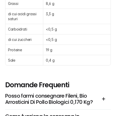
Grassi
8,6 g
di cui acidi grassi 
3,3 g
saturi
Carboidrati
<0,5 g
di cui zuccheri
<0,5 g
Proteine
19 g
Sale
0,4 g
Domande Frequenti
Posso farmi consegnare Fileni, Bio 
Arrosticini Di Pollo Biologici 0,170 Kg?