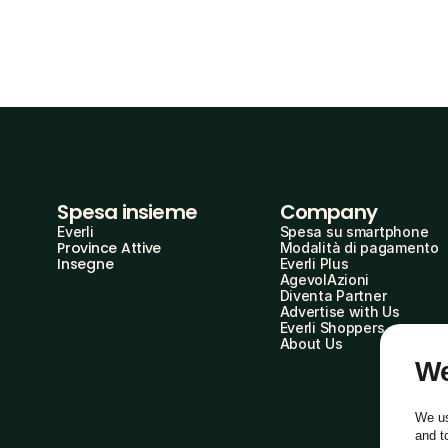
Spesa insieme
Company
Everli
Spesa su smartphone
Province Attive
Modalità di pagamento
Insegne
Everli Plus
AgevolAzioni
Diventa Partner
Advertise with Us
Everli Shoppers
About Us
We
We us
and t