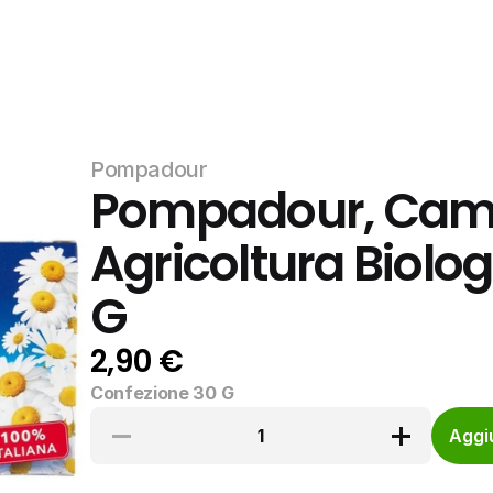
Pompadour
Pompadour, Camom
Agricoltura Biologi
G
2,90 €
Confezione 30 G
1
Aggiu