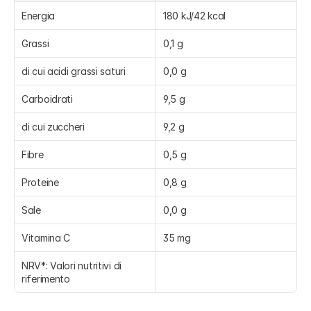
Energia
180 kJ/42 kcal
Grassi
0,1 g
di cui acidi grassi saturi
0,0 g
Carboidrati
9,5 g
di cui zuccheri
9,2 g
Fibre
0,5 g
Proteine
0,8 g
Sale
0,0 g
Vitamina C
35 mg
NRV*: Valori nutritivi di 
riferimento