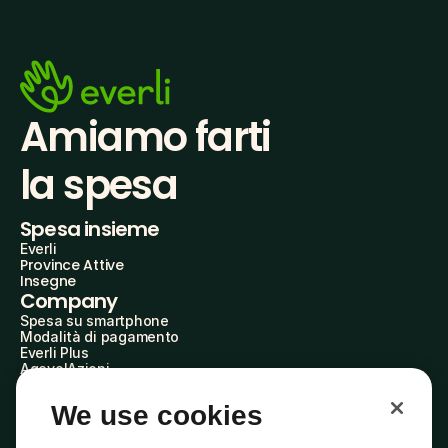
Amiamo farti
la spesa
Spesa insieme
Everli
Province Attive
Insegne
Company
Spesa su smartphone
Modalità di pagamento
Everli Plus
AgevolAzioni
Diventa Partner
Advertise with Us
We use cookies
Everli Shoppers
About Us