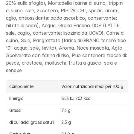
20% sulla sfoglia), Mortadella (carne di suino, trippini 
di suino, sale, zucchero, PISTACCHI, spezie, aromi, 
aglio, antiossidante: acido ascorbico, conservante: 
nitrito di sodio), Acqua, Grana Padano DOP (LATTE, 
sale, caglio, conservante: lisozima da UOVO), Carne di 
suino, Sale, Pangrattato (farina di GRANO tenero tipo 
'0', acqua, sale, lievito), Aroma, Noce moscata, Aglio, 
Spolverato con farina di riso, Può contenere tracce di: 
pesce, crostacei, molluschi, frutta a guscio, soia e 
senape
componente
Valori nutrizionali medi per 100 g
Energia
853 kJ 203 kcal
Grassi
7,6 g
di cui acidi grassi saturi
2,3 g