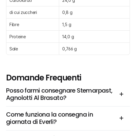
Carboidrati
24,0 g
di cui zuccheri
0,8 g
Fibre
1,5 g
Proteine
14,0 g
Sale
0,766 g
Domande Frequenti
Posso farmi consegnare Stemarpast, 
Agnolotti Al Brasato?
Come funziona la consegna in 
giornata di Everli?