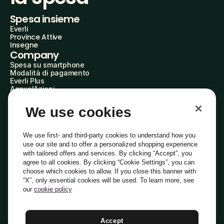
Spesa insieme
Everli
Province Attive
Insegne
Company
Spesa su smartphone
Modalità di pagamento
Everli Plus
AgevolAzioni
Diventa Partner
Advertise with Us
We use cookies
Everli Shoppers
About Us
Scopri chi siamo
We use first- and third-party cookies to understand how you
Everli News
use our site and to offer a personalized shopping experience
Domande frequenti
with tailored offers and services. By clicking “Accept”, you
Lavora con noi
agree to all cookies. By clicking “Cookie Settings”, you can
Diventa Shopper
choose which cookies to allow. If you close this banner with
Investitori
“X”, only essential cookies will be used. To learn more, see
Privacy
Cookie
Preferenze Cookie
Termini e Condizioni
Codice Etico
our
cookie policy
Copyright © 2014-2026 Everli Global Inc.
Italiano
Accept