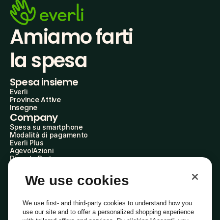
Amiamo farti
la spesa
Spesa insieme
Everli
Province Attive
Insegne
Company
Spesa su smartphone
Modalità di pagamento
Everli Plus
AgevolAzioni
Diventa Partner
Advertise with Us
Everli Shoppers
We use cookies
About Us
Scopri chi siamo
Everli News
We use first- and third-party cookies to understand how you
Domande frequenti
use our site and to offer a personalized shopping experience
Lavora con noi