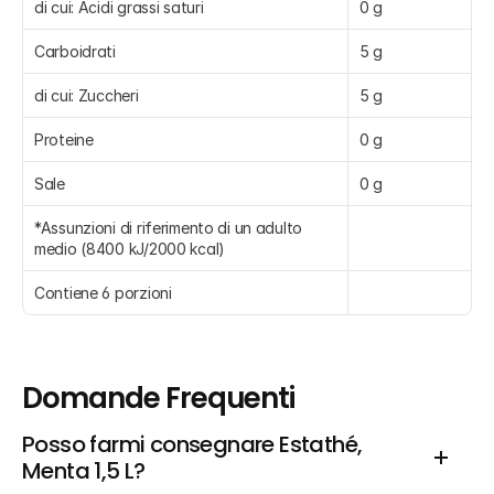
di cui: Acidi grassi saturi
0 g
Carboidrati
5 g
di cui: Zuccheri
5 g
Proteine
0 g
Sale
0 g
*Assunzioni di riferimento di un adulto 
medio (8400 kJ/2000 kcal)
Contiene 6 porzioni
Domande Frequenti
Posso farmi consegnare Estathé, 
Menta 1,5 L?