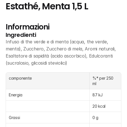
Estathé, Menta 1,5 L
Informazioni
Ingredienti
Infuso di the verde e di menta (acqua, the verde, 
menta), Zucchero, Zucchero di mela, Aromi naturali, 
Esaltatore di sapidità (acido ascorbico), Edulcoranti 
(sucralosio, glicosidi steviolici)
componente
%* per 250 
ml
Energia
87 kJ
20 kcal
Grassi
0 g