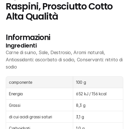
Raspini, Prosciutto Cotto 
Alta Qualità
Informazioni
Ingredienti
Carne di suino, Sale, Destrosio, Aromi naturali, 
Antiossidanti: ascorbato di sodio, Conservanti: nitrito di 
sodio
componente
100 g
Energia
652 kJ / 156 kcal
Grassi
8,3 g
di cui acidi grassi saturi
3,1 g
Carboidrati
1,0 g