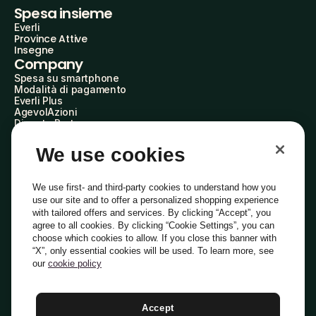
Spesa insieme
Everli
Province Attive
Insegne
Company
Spesa su smartphone
Modalità di pagamento
Everli Plus
AgevolAzioni
Diventa Partner
Advertise with Us
Everli Shoppers
We use cookies
About Us
Scopri chi siamo
Everli News
We use first- and third-party cookies to understand how you
Domande frequenti
use our site and to offer a personalized shopping experience
Lavora con noi
with tailored offers and services. By clicking “Accept”, you
Diventa Shopper
agree to all cookies. By clicking “Cookie Settings”, you can
Investitori
choose which cookies to allow. If you close this banner with
Privacy
Cookie
Preferenze Cookie
“X”, only essential cookies will be used. To learn more, see
Termini e Condizioni
Codice Etico
our
cookie policy
Indirizzo PEC: everli@pec.it - indirizzo DPO: dpo@everli.com
Copyright © 2014-2026 Everli Global Inc.
Italiano
Accept