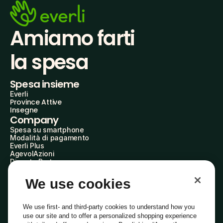
Amiamo farti
la spesa
Spesa insieme
Everli
Province Attive
Insegne
Company
Spesa su smartphone
Modalità di pagamento
Everli Plus
AgevolAzioni
Diventa Partner
Advertise with Us
Everli Shoppers
We use cookies
About Us
Scopri chi siamo
Everli News
We use first- and third-party cookies to understand how you
Domande frequenti
use our site and to offer a personalized shopping experience
Lavora con noi