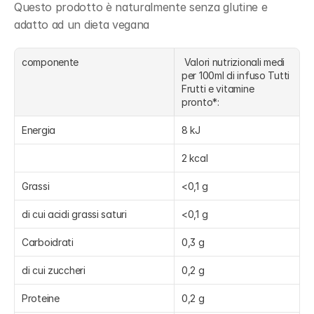
Questo prodotto è naturalmente senza glutine e 
adatto ad un dieta vegana
componente
 Valori nutrizionali medi 
per 100ml di infuso Tutti 
Frutti e vitamine 
pronto*:
Energia
8 kJ
2 kcal
Grassi
<0,1 g
di cui acidi grassi saturi
<0,1 g
Carboidrati
0,3 g
di cui zuccheri
0,2 g
Proteine
0,2 g