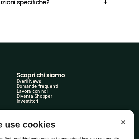
zioni specifiche?
Scopri chi siamo
Everli News
Domande frequenti
Lavora con noi
Diventa Shopper
Investitori
 use cookies
e first- and third-party cookies to understand how you use our site