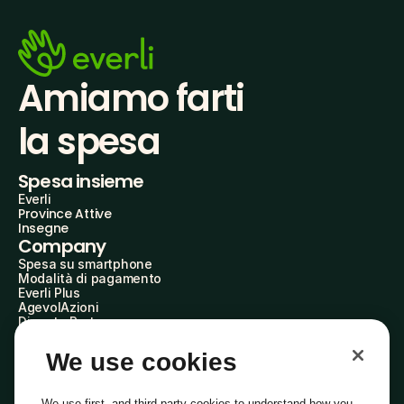
Amiamo farti
la spesa
Spesa insieme
Everli
Province Attive
Insegne
Company
Spesa su smartphone
Modalità di pagamento
Everli Plus
AgevolAzioni
Diventa Partner
Advertise with Us
Everli Shoppers
We use cookies
About Us
Scopri chi siamo
Everli News
We use first- and third-party cookies to understand how you