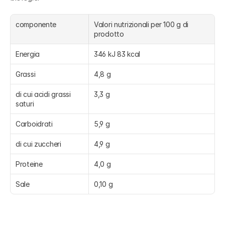
componente
Valori nutrizionali per 100 g di 
prodotto
Energia
346 kJ 83 kcal
Grassi
4,8 g
di cui acidi grassi 
3,3 g
saturi
Carboidrati
5,9 g
di cui zuccheri
4,9 g
Proteine
4,0 g
Sale
0,10 g