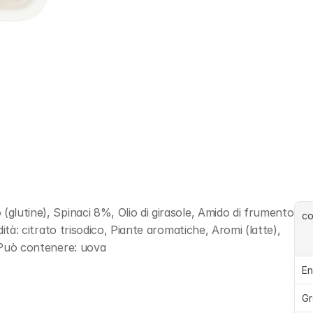
(glutine), Spinaci 8%, Olio di girasole, Amido di frumento 
c
dità: citrato trisodico, Piante aromatiche, Aromi (latte), 
, Può contenere: uova
En
Gr