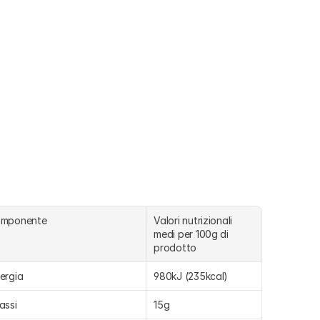
omponente
Valori nutrizionali 
medi per 100g di 
prodotto
ergia
980kJ (235kcal)
assi
15g