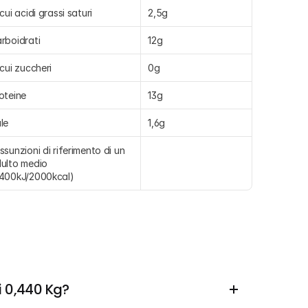
 cui acidi grassi saturi
2,5g
rboidrati
12g
 cui zuccheri
0g
oteine
13g
le
1,6g
ssunzioni di riferimento di un 
ulto medio 
400kJ/2000kcal)
i 0,440 Kg?