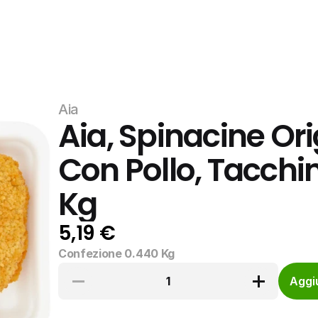
Aia
Aia, Spinacine Orig
Con Pollo, Tacchin
Kg
5,19 €
Confezione 0.440 Kg
1
Aggiu