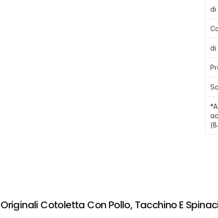
di
Ca
di
Pr
Sa
*A
ad
(8
Originali Cotoletta Con Pollo, Tacchino E Spinac