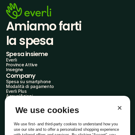
Amiamo farti
la spesa
Spesa insieme
Everli
Province Attive
Insegne
Company
Spesa su smartphone
Modalità di pagamento
Everli Plus
AgevolAzioni
Diventa Partner
Advertise with Us
We use cookies
Everli Shoppers
About Us
Scopri chi siamo
We use first- and third-party cookies to understand how you
Everli News
use our site and to offer a personalized shopping experience
Domande frequenti
with tailored offers and services. By clicking “Accept”, you