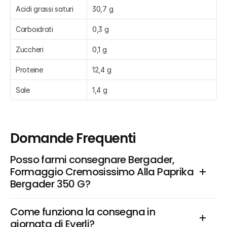
Acidi grassi saturi
30,7 g
Carboidrati
0,3 g
Zuccheri
0,1 g
Proteine
12,4 g
Sale
1,4 g
Domande Frequenti
Posso farmi consegnare Bergader, 
Formaggio Cremosissimo Alla Paprika 
Bergader 350 G?
Come funziona la consegna in 
giornata di Everli?