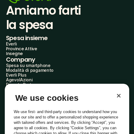
Amiamo farti
la spesa
Spesa insieme
Everli
Province Attive
Insegne
Company
Spesa su smartphone
Modalità di pagamento
Everli Plus
AgevolAzioni
Diventa Partner
Advertise with Us
Everli Shoppers
We use cookies
About Us
Scopri chi siamo
Everli News
We use first- and third-party cookies to understand how you
Domande frequenti
use our site and to offer a personalized shopping experience
Lavora con noi
with tailored offers and services. By clicking “Accept”, you
Diventa Shopper
agree to all cookies. By clicking “Cookie Settings”, you can
Investitori
choose which cookies to allow. If you close this banner with