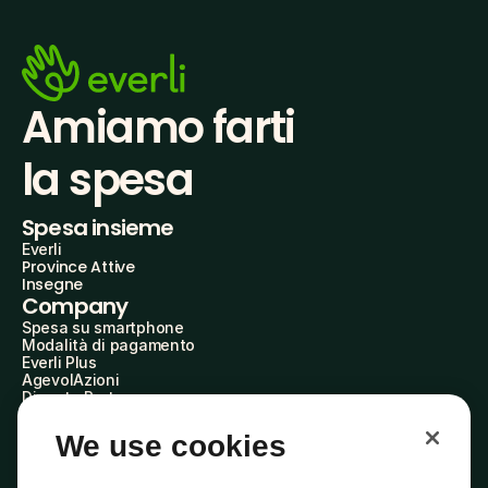
Amiamo farti
la spesa
Spesa insieme
Everli
Province Attive
Insegne
Company
Spesa su smartphone
Modalità di pagamento
Everli Plus
AgevolAzioni
Diventa Partner
Advertise with Us
Everli Shoppers
We use cookies
About Us
Scopri chi siamo