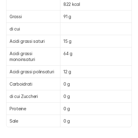
822 kcal
Grassi
91 g
di cui
Acidi grassi saturi
15 g
Acidi grassi 
64 g
monoinsaturi
Acidi grassi polinsaturi
12 g
Carboidrati
0 g
di cui Zuccheri
0 g
Proteine
0 g
Sale
0 g