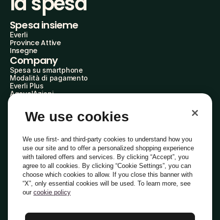
la spesa
Spesa insieme
Everli
Province Attive
Insegne
Company
Spesa su smartphone
Modalità di pagamento
Everli Plus
AgevolAzioni
Diventa Partner
Advertise with Us
We use cookies
Everli Shoppers
About Us
Scopri chi siamo
We use first- and third-party cookies to understand how you
Everli News
use our site and to offer a personalized shopping experience
Domande frequenti
with tailored offers and services. By clicking “Accept”, you
Lavora con noi
agree to all cookies. By clicking “Cookie Settings”, you can
Diventa Shopper
choose which cookies to allow. If you close this banner with
Investitori
“X”, only essential cookies will be used. To learn more, see
Privacy
Cookie
Preferenze Cookie
Termini e Condizioni
Codice Etico
our
cookie policy
Copyright © 2014-2026 Everli Global Inc.
Italiano