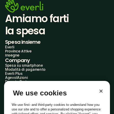
Amiamo farti
la spesa
Spesa insieme
Everli
Province Attive
Insegne
Company
Spesa su smartphone
Modalità di pagamento
Everli Plus
AgevolAzioni
Diventa Partner
Advertise with Us
Everli Shoppers
We use cookies
About Us
Scopri chi siamo
Everli News
We use first- and third-party cookies to understand how you
Domande frequenti
use our site and to offer a personalized shopping experience
Lavora con noi
with tailored offers and services. By clicking “Accept”, you