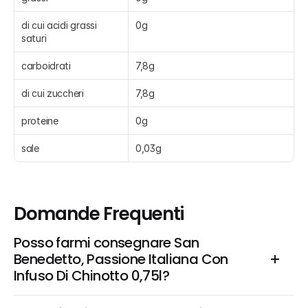
di cui acidi grassi 
0g
saturi
carboidrati
7,8g
di cui zuccheri
7,8g
proteine
0g
sale
0,03g
Domande Frequenti
Posso farmi consegnare San 
Benedetto, Passione Italiana Con 
Infuso Di Chinotto 0,75l?