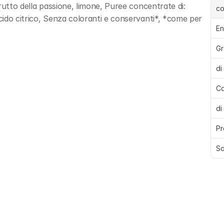
rutto della passione, limone, Puree concentrate di: 
c
ido citrico, Senza coloranti e conservanti*, *come per 
En
Gr
di
Ca
di
Pr
Sa