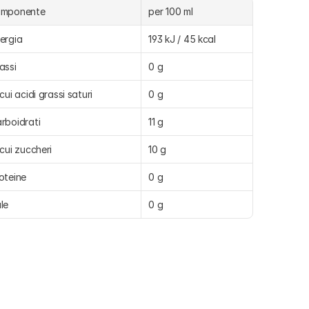
omponente
per 100 ml
ergia
193 kJ / 45 kcal
assi
0 g
 cui acidi grassi saturi
0 g
rboidrati
11 g
 cui zuccheri
10 g
oteine
0 g
le
0 g