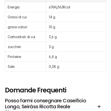
Energia
676Kj/163Kcal
Grassi di cui
14 g
grassi saturi
10 g
Carboidrati di cui
3,6 g
zuccheri
3 g
Proteine
6,4 g
Sale
0,38 g
Domande Frequenti
Posso farmi consegnare Caseificio 
Longo, Seiráss Ricotta Reale 