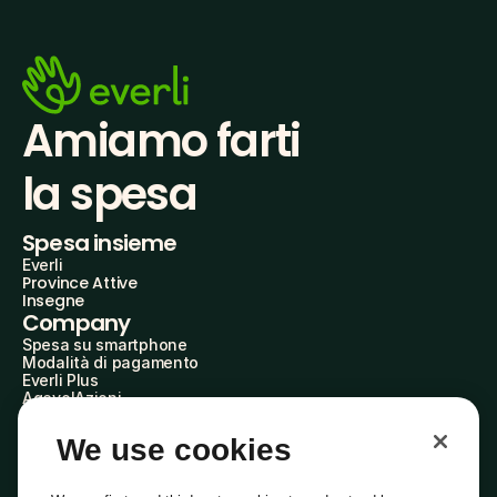
Amiamo farti
la spesa
Spesa insieme
Everli
Province Attive
Insegne
Company
Spesa su smartphone
Modalità di pagamento
Everli Plus
AgevolAzioni
Diventa Partner
Advertise with Us
We use cookies
Everli Shoppers
About Us
Scopri chi siamo