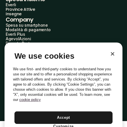
Everli
Province Attive
Insegne
Company
Spesa su smartphone
Modalità di pagamento
Everli Plus
AgevolAzioni
Diventa Partner
Advertise with Us
Everli Shoppers
We use cookies
About Us
Scopri chi siamo
Everli News
We use first- and third-party cookies to understand how you
Domande frequenti
use our site and to offer a personalized shopping experience
Lavora con noi
with tailored offers and services. By clicking “Accept”, you
Diventa Shopper
agree to all cookies. By clicking “Cookie Settings”, you can
Investitori
choose which cookies to allow. If you close this banner with
Privacy
Cookie
Preferenze Cookie
“X”, only essential cookies will be used. To learn more, see
Termini e Condizioni
Codice Etico
our
cookie policy
Indirizzo PEC: everli@pec.it - indirizzo DPO: dpo@everli.com
Copyright © 2014-2026 Everli Global Inc.
Italiano
Accept
Customize