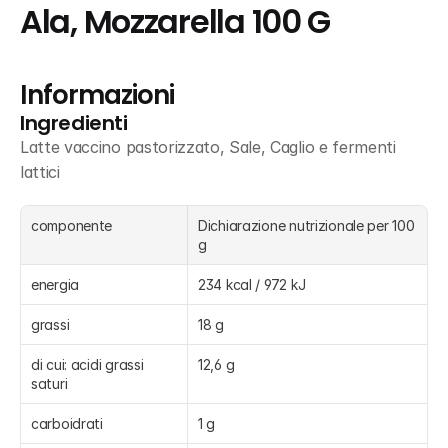
Ala, Mozzarella 100 G
Informazioni
Ingredienti
Latte vaccino pastorizzato, Sale, Caglio e fermenti 
lattici
componente
Dichiarazione nutrizionale per 100 
g
energia
234 kcal / 972 kJ
grassi
18 g
di cui: acidi grassi 
12,6 g
saturi
carboidrati
1 g