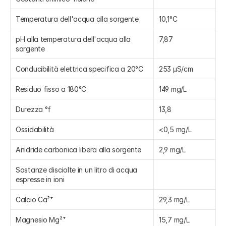
Temperatura dell'acqua alla sorgente
10,1°C
pH alla temperatura dell'acqua alla 
7,87
sorgente
Conducibilità elettrica specifica a 20°C
253 µS/cm
Residuo fisso a 180°C
149 mg/L
Durezza °f
13,8
Ossidabilità
<0,5 mg/L
Anidride carbonica libera alla sorgente
2,9 mg/L
Sostanze disciolte in un litro di acqua 
espresse in ioni
Calcio Ca²⁺
29,3 mg/L
Magnesio Mg²⁺
15,7 mg/L