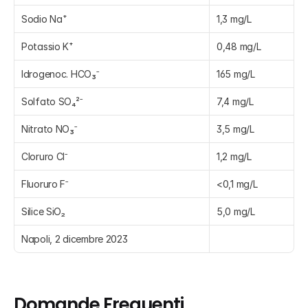
Sodio Na⁺
1,3 mg/L
Potassio K⁺
0,48 mg/L
Idrogenoc. HCO₃ˉ
165 mg/L
Solfato SO₄²ˉ
7,4 mg/L
Nitrato NO₃ˉ
3,5 mg/L
Cloruro Clˉ
1,2 mg/L
Fluoruro Fˉ
<0,1 mg/L
Silice SiO₂
5,0 mg/L
Napoli, 2 dicembre 2023
Domande Frequenti