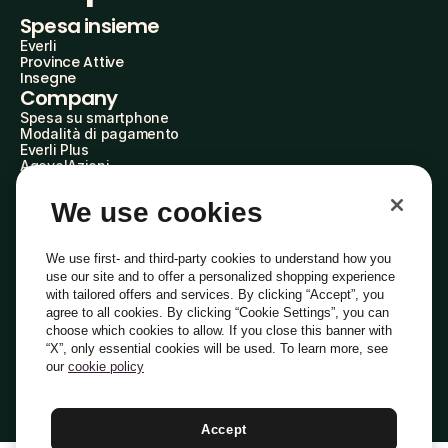
Spesa insieme
Everli
Province Attive
Insegne
Company
Spesa su smartphone
Modalità di pagamento
Everli Plus
AgevolAzioni
Diventa Partner
Advertise with Us
We use cookies
Everli Shoppers
About Us
Scopri chi siamo
We use first- and third-party cookies to understand how you
Everli News
use our site and to offer a personalized shopping experience
Domande frequenti
with tailored offers and services. By clicking “Accept”, you
Lavora con noi
agree to all cookies. By clicking “Cookie Settings”, you can
Diventa Shopper
choose which cookies to allow. If you close this banner with
Investitori
“X”, only essential cookies will be used. To learn more, see
Privacy
Cookie
Preferenze Cookie
Termini e Condizioni
Codice Etico
our
cookie policy
Copyright © 2014-2026 Everli Global Inc.
Italiano
Accept