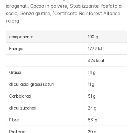
idrogenati, Cacao in polvere, Stabilizzante: fosfato di 
sodio, Senza glutine, ¹Certificato Rainforest Alliance 
ra.org
componente
100 g
Energia
1779 kJ
423 kcal
Grassi
14 g
di cui acidi grassi saturi
11 g
Carboidrati
51 g
di cui zuccheri
24 g
Fibre
5,9 g
Proteine
20 g