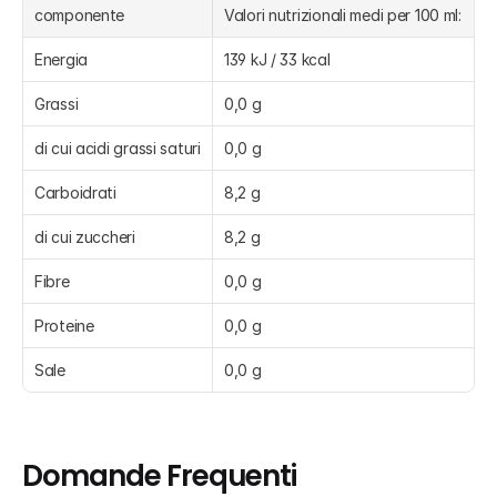
componente
Valori nutrizionali medi per 100 ml:
Energia
139 kJ / 33 kcal
Grassi
0,0 g
di cui acidi grassi saturi
0,0 g
Carboidrati
8,2 g
di cui zuccheri
8,2 g
Fibre
0,0 g
Proteine
0,0 g
Sale
0,0 g
Domande Frequenti