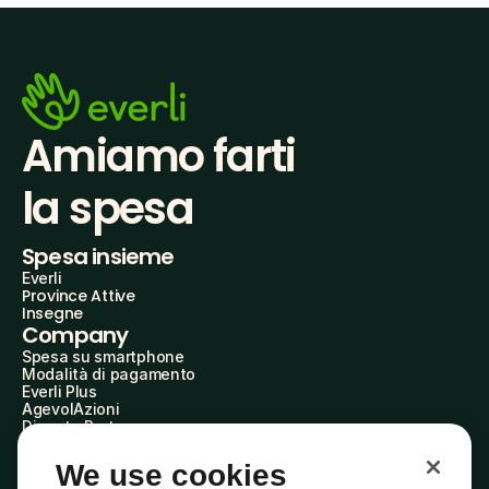
Amiamo farti
la spesa
Spesa insieme
Everli
Province Attive
Insegne
Company
Spesa su smartphone
Modalità di pagamento
Everli Plus
AgevolAzioni
Diventa Partner
Advertise with Us
Everli Shoppers
We use cookies
About Us