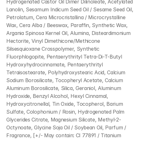
Hydrogenated Castor Oil Dimer Dilinoleate, Acetylated 
Lanolin, Sesamum Indicum Seed Oil / Sesame Seed Oil, 
Petrolatum, Cera Microcristallina / Microcrystalline 
Wax, Cera Alba / Beeswax, Paraffin, Synthetic Wax, 
Argania Spinosa Kernel Oil, Alumina, Disteardimonium 
Hectorite, Vinyl Dimethicone/Methicone 
Silsesquioxane Crosspolymer, Synthetic 
Fluorphlogopite, Pentaerythrityl Tetra-Di-T-Butyl 
Hydroxyhydrocinnamate, Pentaerythrityl 
Tetraisostearate, Polyhydroxystearic Acid, Calcium 
Sodium Borosilicate, Tocopheryl Acetate, Calcium 
Aluminum Borosilicate, Silica, Geraniol, Aluminum 
Hydroxide, Benzyl Alcohol, Hexyl Cinnamal, 
Hydroxycitronellal, Tin Oxide, Tocopherol, Barium 
Sulfate, Colophonium / Rosin, Hydrogenated Palm 
Glycerides Citrate, Magnesium Silicate, Methyl-2-
Octynoate, Glycine Soja Oil / Soybean Oil, Parfum / 
Fragrance, [+/- May contain: CI 77891 / Titanium 