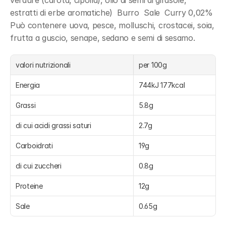
verdure (carota, cipolla), olio di semi di girasole, 
estratti di erbe aromatiche)  Burro  Sale  Curry 0,02%  
Può contenere uova, pesce, molluschi, crostacei, soia, 
frutta a guscio, senape, sedano e semi di sesamo.
valori nutrizionali
per 100g
Energia
744kJ 177kcal
Grassi
5.8g
di cui acidi grassi saturi
2.7g
Carboidrati
19g
di cui zuccheri
0.8g
Proteine
12g
Sale
0.65g