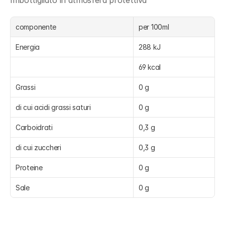
Imbottigliato in atmosfera protettiva
componente
per 100ml
Energia
288 kJ
69 kcal
Grassi
0 g
di cui acidi grassi saturi
0 g
Carboidrati
0,3 g
di cui zuccheri
0,3 g
Proteine
0 g
Sale
0 g