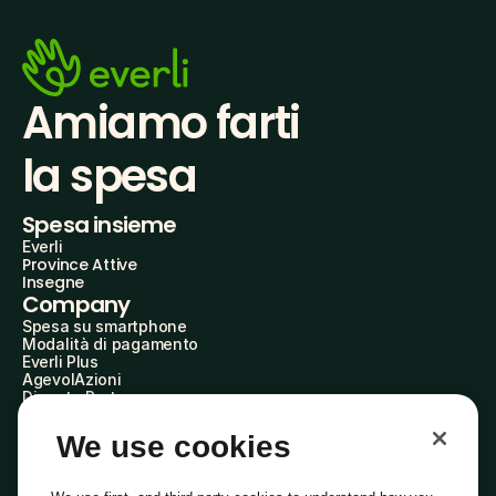
Amiamo farti
la spesa
Spesa insieme
Everli
Province Attive
Insegne
Company
Spesa su smartphone
Modalità di pagamento
Everli Plus
AgevolAzioni
Diventa Partner
Advertise with Us
Everli Shoppers
We use cookies
About Us
Scopri chi siamo
Everli News