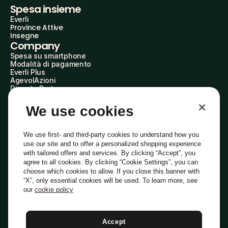
Spesa insieme
Everli
Province Attive
Insegne
Company
Spesa su smartphone
Modalità di pagamento
Everli Plus
AgevolAzioni
Diventa Partner
Advertise with Us
Everli Shoppers
We use cookies
About Us
Scopri chi siamo
Everli News
We use first- and third-party cookies to understand how you
Domande frequenti
use our site and to offer a personalized shopping experience
Lavora con noi
with tailored offers and services. By clicking “Accept”, you
Diventa Shopper
agree to all cookies. By clicking “Cookie Settings”, you can
Investitori
choose which cookies to allow. If you close this banner with
Privacy
Cookie
Preferenze Cookie
“X”, only essential cookies will be used. To learn more, see
Termini e Condizioni
Codice Etico
our
cookie policy
Indirizzo PEC: everli@pec.it - indirizzo DPO: dpo@everli.com
Copyright © 2014-2026 Everli Global Inc.
Italiano
Accept