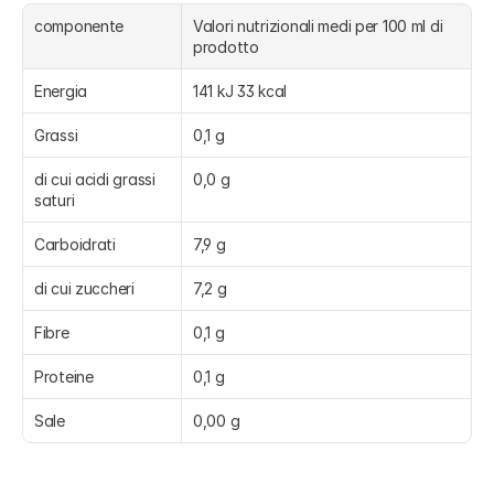
componente
Valori nutrizionali medi per 100 ml di 
prodotto
Energia
141 kJ 33 kcal
Grassi
0,1 g
di cui acidi grassi 
0,0 g
saturi
Carboidrati
7,9 g
di cui zuccheri
7,2 g
Fibre
0,1 g
Proteine
0,1 g
Sale
0,00 g