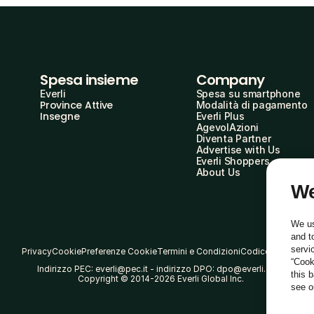
Spesa insieme
Company
Everli
Spesa su smartphone
Province Attive
Modalità di pagamento
Insegne
Everli Plus
AgevolAzioni
Diventa Partner
Advertise with Us
Everli Shoppers
About Us
We
We us
and t
servi
Privacy
Cookie
Preferenze Cookie
Termini e Condizioni
Codice Etico
“Cook
Indirizzo PEC: everli@pec.it - indirizzo DPO: dpo@everli.com
this 
Copyright © 2014-2026 Everli Global Inc.
see 