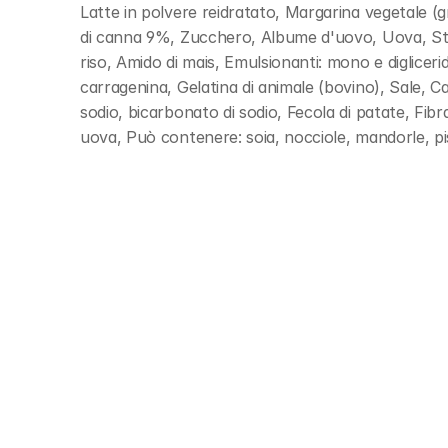
Latte in polvere reidratato, Margarina vegetale (gr
di canna 9%, Zucchero, Albume d'uovo, Uova, Stabi
riso, Amido di mais, Emulsionanti: mono e digliceridi
carragenina, Gelatina di animale (bovino), Sale, Can
sodio, bicarbonato di sodio, Fecola di patate, Fibra 
uova, Può contenere: soia, nocciole, mandorle, pis