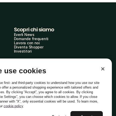
Scopri chi siamo
Everli News
Domande frequenti
Lavora con noi
Diventa Shopper
Investitori
 use cookies
e first- and third-party cookies to understand how you use our site
o offer a personalized shopping experience with tailored offers and
ces. By clicking “Accept”, you agree to all cookies. By clicking
ie Settings”, you can choose which cookies to allow. If you close
Italiano
banner with “X”, only essential cookies will be used. To learn more,
our
cookie policy