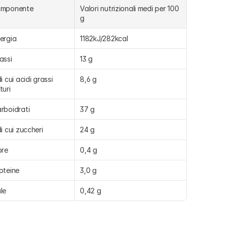
omponente
Valori nutrizionali medi per 100 
g
ergia
1182kJ/282kcal
assi
13 g
di cui acidi grassi 
8,6 g
turi
rboidrati
37 g
di cui zuccheri
24 g
bre
0,4 g
oteine
3,0 g
le
0,42 g