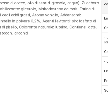
asso di cocco, olio di semi di girasole, acqua), Zucchero 
c
lizzante: glicerolo, Maltodestrina da mais, Farina di 
 degli acidi grassi, Aroma vaniglia, Addensanti: 
En
nella in polvere 0,2%, Agenti lievitanti: pirofosfato di 
di pisello, Colorante naturale: luteina, Contiene: latte, 
Gr
tacchi, arachidi
- 
sa
Ca
- 
Fi
Pr
Sa