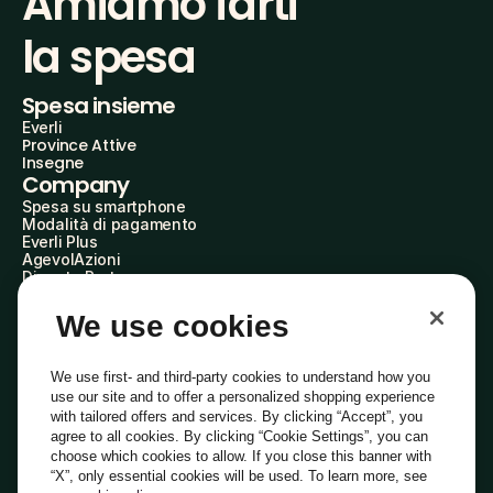
Amiamo farti
la spesa
Spesa insieme
Everli
Province Attive
Insegne
Company
Spesa su smartphone
Modalità di pagamento
Everli Plus
AgevolAzioni
Diventa Partner
Advertise with Us
Everli Shoppers
We use cookies
About Us
Scopri chi siamo
Everli News
We use first- and third-party cookies to understand how you
Domande frequenti
use our site and to offer a personalized shopping experience
Lavora con noi
with tailored offers and services. By clicking “Accept”, you
Diventa Shopper
agree to all cookies. By clicking “Cookie Settings”, you can
Investitori
choose which cookies to allow. If you close this banner with
Privacy
Cookie
Preferenze Cookie
“X”, only essential cookies will be used. To learn more, see
Termini e Condizioni
Codice Etico