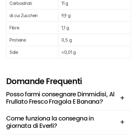
Carboidrati
11 g
di cui Zuccheri
9,9 g
Fibre
1,1 g
Proteine
0,5 g
Sale
<0,01 g
Domande Frequenti
Posso farmi consegnare Dimmidisì, Al 
Frullato Fresco Fragola E Banana?
Come funziona la consegna in 
giornata di Everli?