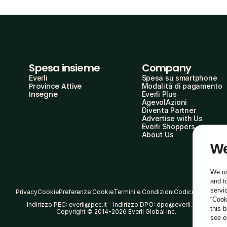
Spesa insieme
Company
Everli
Spesa su smartphone
Province Attive
Modalità di pagamento
Insegne
Everli Plus
AgevolAzioni
Diventa Partner
Advertise with Us
Everli Shoppers
About Us
We
We us
and t
servi
Privacy
Cookie
Preferenze Cookie
Termini e Condizioni
Codice Etico
“Cook
Indirizzo PEC: everli@pec.it - indirizzo DPO: dpo@everli.com
this 
Copyright © 2014-2026 Everli Global Inc.
see 