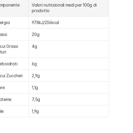
omponente
Valori nutrizionali medi per 100g di 
prodotto
ergia
978kJ/236kcal
assi
20g
 cui Grassi 
4g
turi
rboidrati
6g
 cui Zuccheri
2,9g
bre
1,1g
oteine
7,5g
le
1,9g