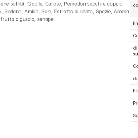
ene solfiti), Cipolle, Carote, Pomodori secchi e doppio 
c
edano, Amido, Sale, Estratto di lievito, Spezie, Aroma 
 frutta a guscio, senape
En
Gr
di
sa
Ca
di
Fi
Pr
Sa