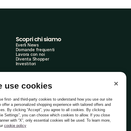
Scopri chi siamo
Everli News
Domande frequenti
Lavora con noi
Diventa Shopper
Investitori
 use cookies
e first- and third-party cookies to understand how you use our site
o offer a personalized shopping experience with tailored offers and
ces. By clicking “Accept”, you agree to all cookies. By clicking
ie Settings”, you can choose which cookies to allow. If you close
Italiano
banner with “X”, only essential cookies will be used. To learn more,
our
cookie policy