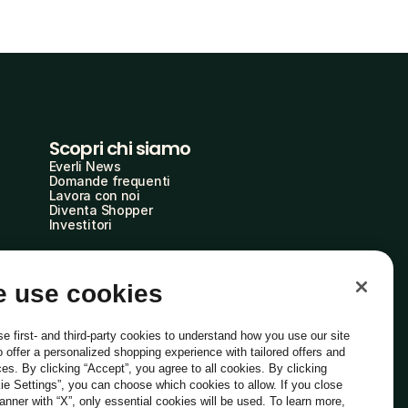
Scopri chi siamo
Everli News
Domande frequenti
Lavora con noi
Diventa Shopper
Investitori
 use cookies
e first- and third-party cookies to understand how you use our site
o offer a personalized shopping experience with tailored offers and
ces. By clicking “Accept”, you agree to all cookies. By clicking
ie Settings”, you can choose which cookies to allow. If you close
Italiano
banner with “X”, only essential cookies will be used. To learn more,