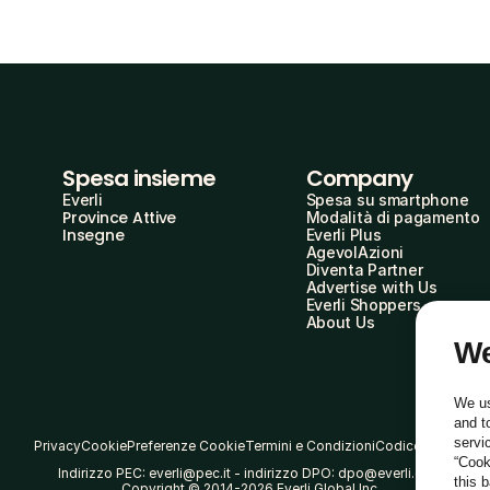
Spesa insieme
Company
Everli
Spesa su smartphone
Province Attive
Modalità di pagamento
Insegne
Everli Plus
AgevolAzioni
Diventa Partner
Advertise with Us
Everli Shoppers
About Us
We
We us
and t
servi
Privacy
Cookie
Preferenze Cookie
Termini e Condizioni
Codice Etico
“Cook
Indirizzo PEC: everli@pec.it - indirizzo DPO: dpo@everli.com
this 
Copyright © 2014-2026 Everli Global Inc.