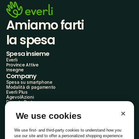
Amiamo farti
la spesa
Spesa insieme
Everli
Province Attive
Insegne
Company
Spesa su smartphone
Modalità di pagamento
Everli Plus
AgevolAzioni
Diventa Partner
Advertise with Us
Everli Shoppers
We use cookies
About Us
Scopri chi siamo
Everli News
We use first- and third-party cookies to understand how you
Domande frequenti
use our site and to offer a personalized shopping experience