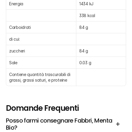
Energia
1434 kJ
338 kcal
Carboidrati
84 g
di cui:
zuccheri
84 g
Sale
0.03 g
Contiene quantità trascurabili di 
grassi, grassi saturi, e proteine
Domande Frequenti
Posso farmi consegnare Fabbri, Menta 
Bio?