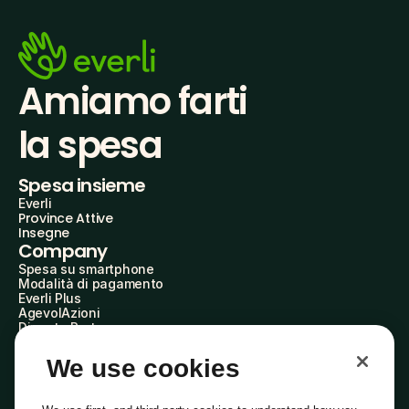
Amiamo farti
la spesa
Spesa insieme
Everli
Province Attive
Insegne
Company
Spesa su smartphone
Modalità di pagamento
Everli Plus
AgevolAzioni
Diventa Partner
Advertise with Us
Everli Shoppers
We use cookies
About Us
Scopri chi siamo
Everli News