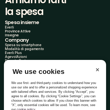
la spesa
Spesa insieme
Everli
Province Attive
Insegne
Company
Spesa su smartphone
Modalità di pagamento
Everli Plus
AgevolAzioni
Diventa Partner
Advertise with Us
Everli Shoppers
We use cookies
About Us
Scopri chi siamo
Everli News
We use first- and third-party cookies to understand how you
Domande frequenti
use our site and to offer a personalized shopping experience
Lavora con noi
with tailored offers and services. By clicking “Accept”, you
Diventa Shopper
agree to all cookies. By clicking “Cookie Settings”, you can
Investitori
choose which cookies to allow. If you close this banner with
Privacy
Cookie
Preferenze Cookie
“X”, only essential cookies will be used. To learn more, see
Termini e Condizioni
Codice Etico
our
cookie policy