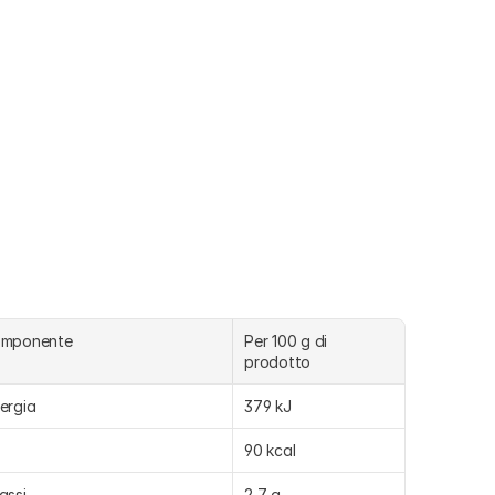
omponente
Per 100 g di 
prodotto 
ergia
379 kJ
90 kcal
assi
2,7 g