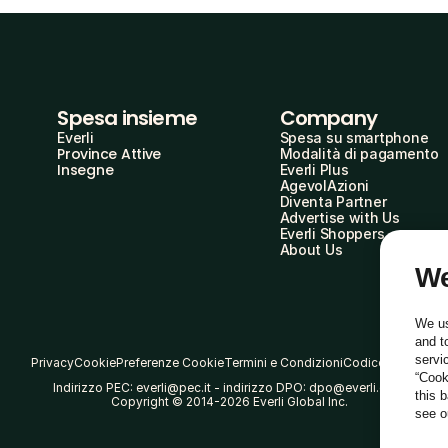
Spesa insieme
Company
Everli
Spesa su smartphone
Province Attive
Modalità di pagamento
Insegne
Everli Plus
AgevolAzioni
Diventa Partner
Advertise with Us
Everli Shoppers
About Us
We
We us
and t
servi
Privacy
Cookie
Preferenze Cookie
Termini e Condizioni
Codice Etico
“Cook
Indirizzo PEC: everli@pec.it - indirizzo DPO: dpo@everli.com
this 
Copyright © 2014-2026 Everli Global Inc.
see 