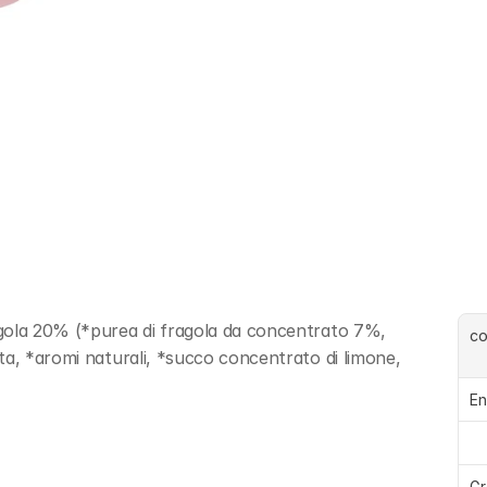
gola 20% (*purea di fragola da concentrato 7%, 
c
ta, *aromi naturali, *succo concentrato di limone, 
En
Gr