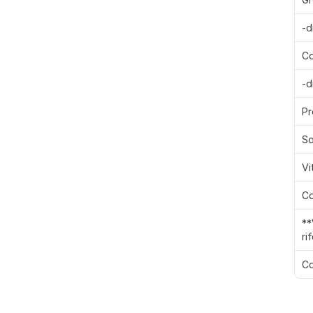
-d
Ca
-d
Pr
Sa
Vi
Ca
**
ri
Co