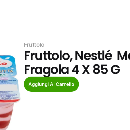
Fruttolo
Fruttolo, Nestlé  M
Fragola 4 X 85 G
Aggiungi Al Carrello