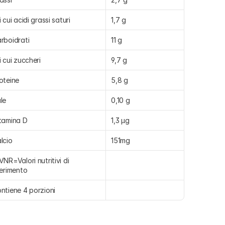
i cui acidi grassi saturi
1,7 g
rboidrati
11 g
i cui zuccheri
9,7 g
oteine
5,8 g
le
0,10 g
tamina D
1,3 µg
lcio
151mg
VNR=Valori nutritivi di 
ferimento
ntiene 4 porzioni