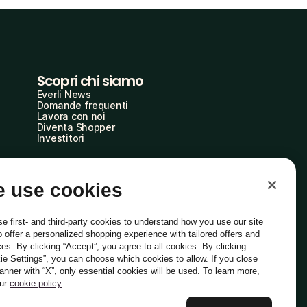
Scopri chi siamo
Everli News
Domande frequenti
Lavora con noi
Diventa Shopper
Investitori
 use cookies
e first- and third-party cookies to understand how you use our site
o offer a personalized shopping experience with tailored offers and
ces. By clicking “Accept”, you agree to all cookies. By clicking
ie Settings”, you can choose which cookies to allow. If you close
Italiano
banner with “X”, only essential cookies will be used. To learn more,
our
cookie policy