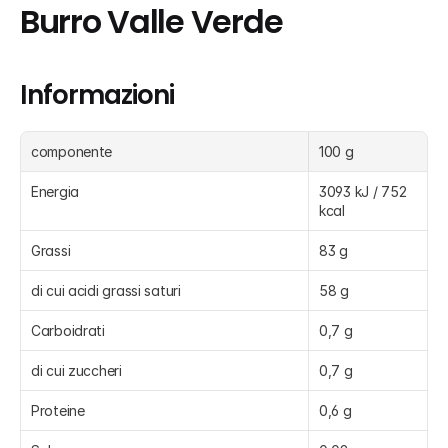
Burro Valle Verde
Informazioni
componente
100 g
Energia
3093 kJ / 752 
kcal
Grassi
83 g
di cui acidi grassi saturi
58 g
Carboidrati
0,7 g
di cui zuccheri
0,7 g
Proteine
0,6 g