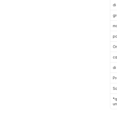
di 
gr
mo
po
O
ca
di
Pr
Sa
*q
un