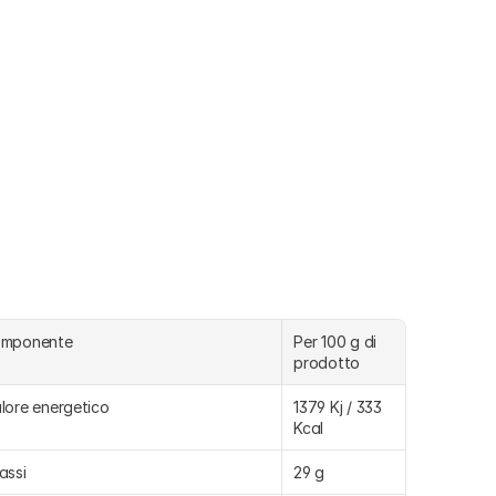
omponente
Per 100 g di 
prodotto
lore energetico
1379 Kj / 333 
Kcal
assi
29 g