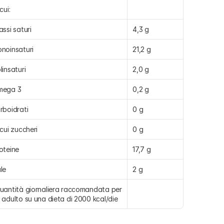
cui:
assi saturi
4,3 g
noinsaturi
21,2 g
linsaturi
2,0 g
mega 3
0,2 g
rboidrati
0 g
 cui zuccheri
0 g
oteine
17,7 g
le
2 g
uantità giornaliera raccomandata per 
 adulto su una dieta di 2000 kcal/die