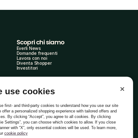
Scopri chi siamo
Everli News
Domande frequenti
Lavora con noi
Diventa Shopper
Investitori
 use cookies
e first- and third-party cookies to understand how you use our site
o offer a personalized shopping experience with tailored offers and
ces. By clicking “Accept”, you agree to all cookies. By clicking
ie Settings”, you can choose which cookies to allow. If you close
Italiano
banner with “X”, only essential cookies will be used. To learn more,
our
cookie policy