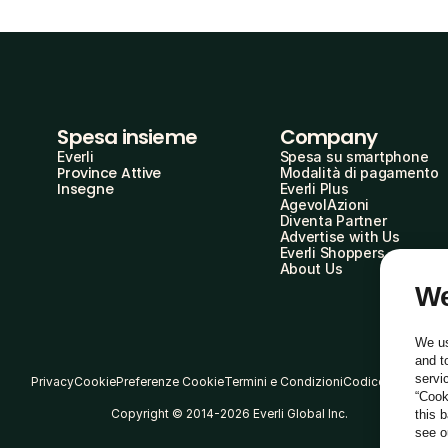
Spesa insieme
Company
Everli
Spesa su smartphone
Province Attive
Modalità di pagamento
Insegne
Everli Plus
AgevolAzioni
Diventa Partner
Advertise with Us
Everli Shoppers
About Us
We
We us
and t
servi
Privacy
Cookie
Preferenze Cookie
Termini e Condizioni
Codice Etico
“Cook
Copyright © 2014-2026 Everli Global Inc.
this 
see 