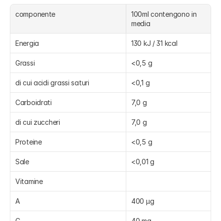
componente
100ml contengono in 
media
Energia
130 kJ / 31 kcal
Grassi
<0,5 g
di cui acidi grassi saturi
<0,1 g
Carboidrati
7,0 g
di cui zuccheri
7,0 g
Proteine
<0,5 g
Sale
<0,01 g
Vitamine
A
400 µg
C
40 mg