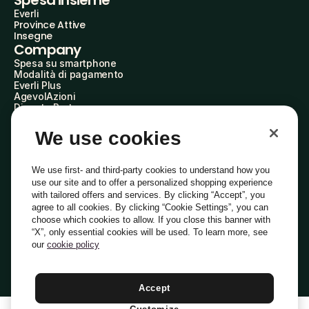
Spesa insieme
Everli
Province Attive
Insegne
Company
Spesa su smartphone
Modalità di pagamento
Everli Plus
AgevolAzioni
Diventa Partner
Advertise with Us
Everli Shoppers
We use cookies
About Us
Scopri chi siamo
Everli News
We use first- and third-party cookies to understand how you
Domande frequenti
use our site and to offer a personalized shopping experience
Lavora con noi
with tailored offers and services. By clicking “Accept”, you
Diventa Shopper
agree to all cookies. By clicking “Cookie Settings”, you can
Investitori
choose which cookies to allow. If you close this banner with
Privacy
Cookie
Preferenze Cookie
“X”, only essential cookies will be used. To learn more, see
Termini e Condizioni
Codice Etico
our
cookie policy
Indirizzo PEC: everli@pec.it - indirizzo DPO: dpo@everli.com
Copyright © 2014-2026 Everli Global Inc.
Italiano
Accept