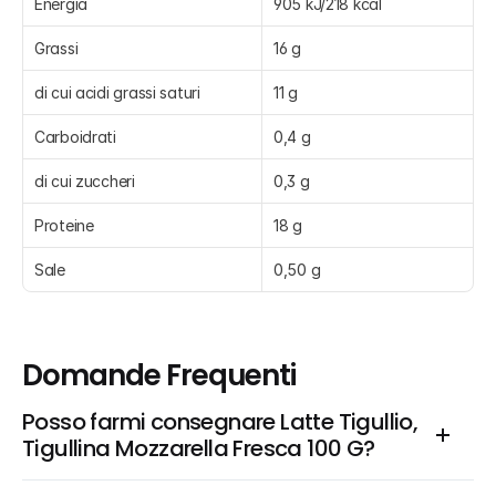
Energia
905 kJ/218 kcal
Grassi
16 g
di cui acidi grassi saturi
11 g
Carboidrati
0,4 g
di cui zuccheri
0,3 g
Proteine
18 g
Sale
0,50 g
Domande Frequenti
Posso farmi consegnare Latte Tigullio, 
Tigullina Mozzarella Fresca 100 G?