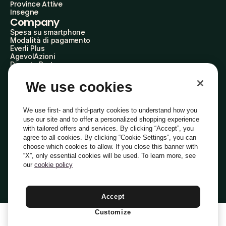
Province Attive
Insegne
Company
Spesa su smartphone
Modalità di pagamento
Everli Plus
AgevolAzioni
Diventa Partner
Advertise with Us
Everli Shoppers
We use cookies
About Us
Scopri chi siamo
Everli News
We use first- and third-party cookies to understand how you
Domande frequenti
use our site and to offer a personalized shopping experience
Lavora con noi
with tailored offers and services. By clicking “Accept”, you
Diventa Shopper
agree to all cookies. By clicking “Cookie Settings”, you can
Investitori
choose which cookies to allow. If you close this banner with
Privacy
Cookie
Preferenze Cookie
“X”, only essential cookies will be used. To learn more, see
Termini e Condizioni
Codice Etico
our
cookie policy
Indirizzo PEC: everli@pec.it - indirizzo DPO: dpo@everli.com
Copyright © 2014-2026 Everli Global Inc.
Italiano
Accept
Customize
1
Aggiungi Al Carrello