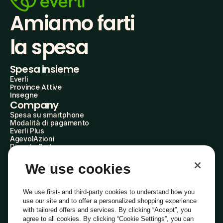
Amiamo farti
la spesa
Spesa insieme
Everli
Province Attive
Insegne
Company
Spesa su smartphone
Modalità di pagamento
Everli Plus
AgevolAzioni
Diventa Partner
Advertise with Us
Everli Shoppers
We use cookies
About Us
Scopri chi siamo
Everli News
We use first- and third-party cookies to understand how you
Domande frequenti
use our site and to offer a personalized shopping experience
Lavora con noi
with tailored offers and services. By clicking “Accept”, you
Diventa Shopper
agree to all cookies. By clicking “Cookie Settings”, you can
Investitori