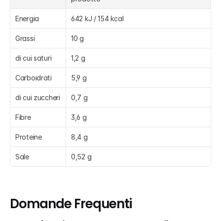
Energia
642 kJ / 154 kcal
Grassi
10 g
di cui saturi
1,2 g
Carboidrati
5,9 g
di cui zuccheri
0,7 g
Fibre
3,6 g
Proteine
8,4 g
Sale
0,52 g
Domande Frequenti