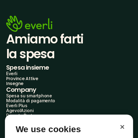
Amiamo farti
la spesa
Spesa insieme
Everli
Province Attive
Insegne
Company
Spesa su smartphone
Modalità di pagamento
Everli Plus
AgevolAzioni
Diventa Partner
Advertise with Us
Everli Shoppers
We use cookies
About Us
Scopri chi siamo