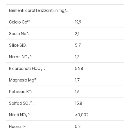
Elementi caratterizzanti in mg/L
Calcio Ca²⁺:
19,9
Sodio Na⁺:
2,1
Silice SiO₂:
5,7
Nitrati NO₃⁻:
1,3
Bicarbonati HCO₃⁻:
56,8
Magnesio Mg²⁺:
1,7
Potassio K⁺:
1,6
Solfati SO₄²⁻:
15,8
Nitriti NO₂⁻:
<0,002
Fluoruri F⁻:
0,2