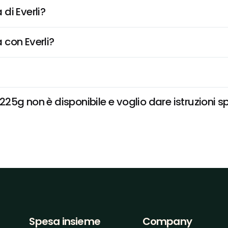
di Everli?
 con Everli?
5g non è disponibile e voglio dare istruzioni s
Spesa insieme
Company