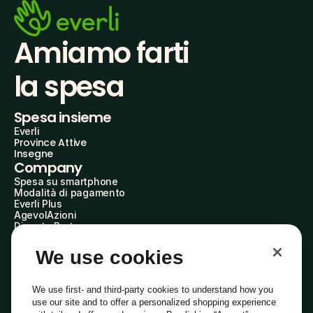
Amiamo farti
la spesa
Spesa insieme
Everli
Province Attive
Insegne
Company
Spesa su smartphone
Modalità di pagamento
Everli Plus
AgevolAzioni
Diventa Partner
Advertise with Us
Everli Shoppers
We use cookies
About Us
Scopri chi siamo
Everli News
We use first- and third-party cookies to understand how you
Domande frequenti
use our site and to offer a personalized shopping experience
Lavora con noi